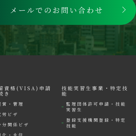
メールでのお問い合わせ
留資格(VISA)申請
技能実習生事業・特定技
続き
能
経営・管理
監理団体許可申請・技能
実習生
就労ビザ
登録支援機関登録・特定
身分関係ビザ
技能
帰化・永住