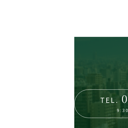
0
TEL.
9: