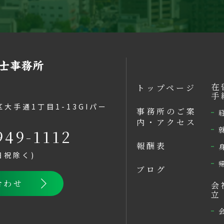
在
トップページ
手
大手通1丁目1-13GIパー
事務所のご案
内・アクセス
949-1112
報酬表
土日祝除く)
ブログ
合わせ
会
立