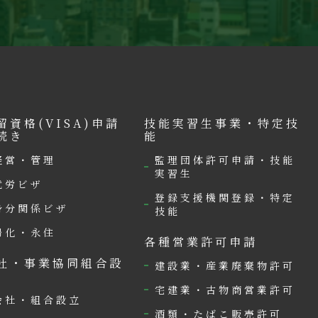
留資格(VISA)申請
技能実習生事業・特定技
続き
能
経営・管理
監理団体許可申請・技能
実習生
就労ビザ
登録支援機関登録・特定
身分関係ビザ
技能
帰化・永住
各種営業許可申請
社・事業協同組合設
建設業・産業廃棄物許可
宅建業・古物商営業許可
会社・組合設立
酒類・たばこ販売許可