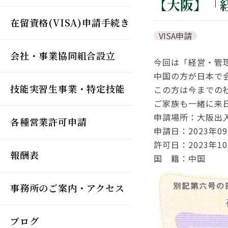
【大阪】「
在留資格(VISA)申請手続き
VISA申請
会社・事業協同組合設立
今回は「経営・管
中国の方が日本で
技能実習生事業・特定技能
この方は今までの
ご家族も一緒に来
申請場所：大阪出
各種営業許可申請
申請日：2023年09
許可日：2023年10
報酬表
国 籍：中国
事務所のご案内・アクセス
ブログ