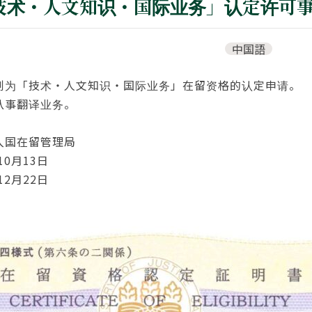
技术・人文知识・国际业务」认定许可
中国語
例为「技术・人文知识・国际业务」在留资格的认定申请。
从事翻译业务。
入国在留管理局
10月13日
12月22日