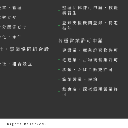
経営・管理
監理団体許可申請・技能
実習生
就労ビザ
登録支援機関登録・特定
身分関係ビザ
技能
帰化・永住
各種営業許可申請
社・事業協同組合設
建設業・産業廃棄物許可
宅建業・古物商営業許可
会社・組合設立
酒類・たばこ販売許可
旅館営業・民泊
飲食店・深夜酒類営業許
可
ll Rights Reserved.