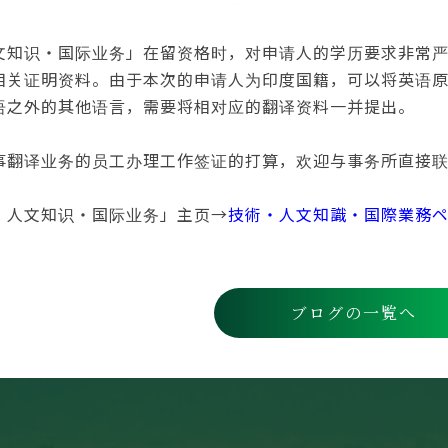
文知识・国际业务」在留资格时，对申请人的学历要求非常
相关证明资料。由于本次的申请人为印度国籍，可以将英语
语之外的其他语言，需要将相对应的翻译资料一并提出。
事翻译业务的员工办理工作签证的打算，欢迎与事务所直接
・人文知识・国际业务」主页→
技術・人文知識・国際業務
ブログの一覧へ