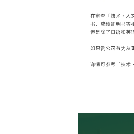
在审查「技术・人
书、成绩证明书等
但是除了日语和英
如果贵公司有为从
详情可参考「技术