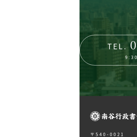
0
TEL.
9:
〒540-0021